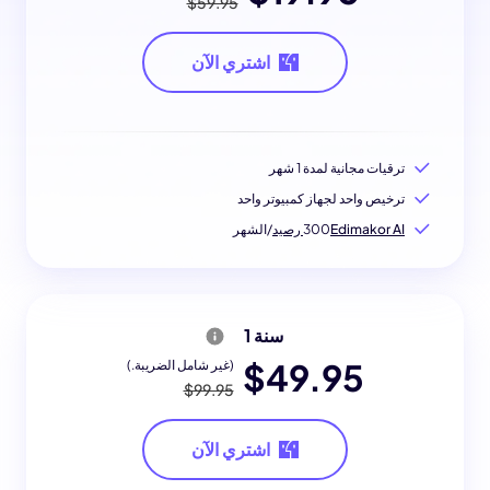
$59.95
اشتري الآن
ترقيات مجانية لمدة 1 شهر
ترخيص واحد لجهاز كمبيوتر واحد
Edimakor AI رصيد
300
/الشهر
سنة 1
$49.95
(غير شامل الضريبة.)
$99.95
اشتري الآن